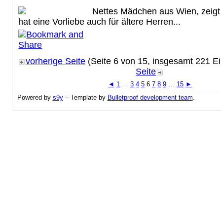
Nettes Mädchen aus Wien, zeigt
hat eine Vorliebe auch für ältere Herren...
vorherige Seite
(Seite 6 von 15, insgesamt 221 E
Seite
◄
1
…
3
4
5
6
7
8
9
…
15
►
Powered by
s9y
– Template by
Bulletproof development team
.