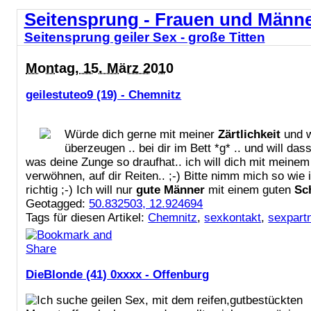
Seitensprung - Frauen und Männ
Seitensprung geiler Sex - große Titten
Montag, 15. März 2010
geilestuteo9 (19) - Chemnitz
Würde dich gerne mit meiner
Zärtlichkeit
und w
überzeugen .. bei dir im Bett *g* .. und will das
was deine Zunge so draufhat.. ich will dich mit meine
verwöhnen, auf dir Reiten.. ;-) Bitte nimm mich so wie 
richtig ;-) Ich will nur
gute Männer
mit einem guten
Sc
Geotagged:
50.832503, 12.924694
Tags für diesen Artikel:
Chemnitz
,
sexkontakt
,
sexpart
DieBlonde (41) 0xxxx - Offenburg
Ich suche geilen Sex, mit dem reifen,gutbestückten